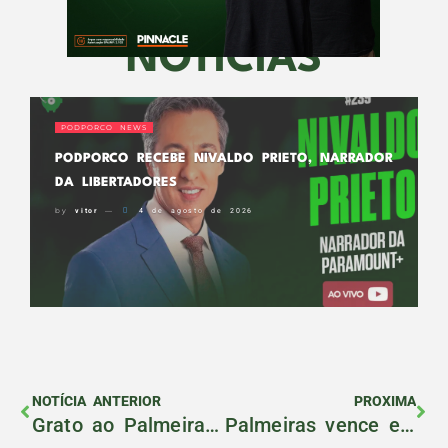
NOTÍCIAS
PODPORCO NEWS
PODPORCO RECEBE NIVALDO PRIETO, NARRADOR
DA LIBERTADORES
by
vitor
4 de agosto de 2026
NOTÍCIA ANTERIOR
PROXIMA
Grato ao Palmeiras, Alberto Valentim enche Abel de elogios no Podporco
Palmeiras vence e se aproxima do título brasileiro