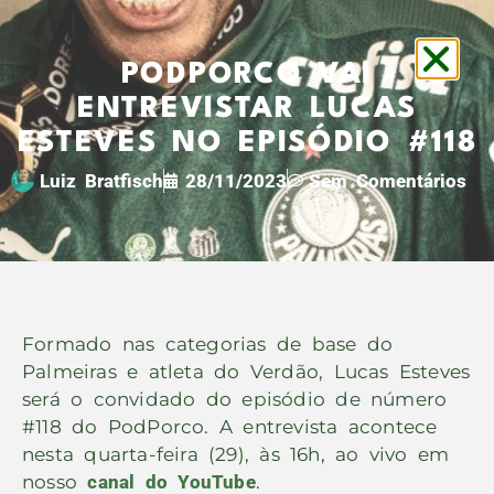
PODPORCO VAI
ENTREVISTAR LUCAS
ESTEVES NO EPISÓDIO #118
Luiz Bratfisch
28/11/2023
Sem Comentários
Formado nas categorias de base do
Palmeiras e atleta do Verdão, Lucas Esteves
será o convidado do episódio de número
#118 do PodPorco. A entrevista acontece
nesta quarta-feira (29), às 16h, ao vivo em
nosso
canal do YouTube
.