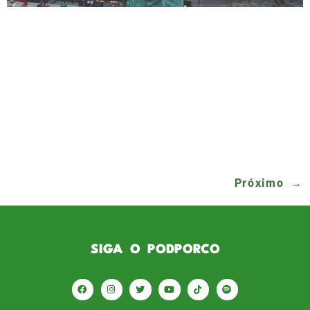
Foi uma emocionante jornada! O Palmeiras
sagrou-se campeão brasileiro de 2023, um
feito que todos conhecem. Contudo, não pude
compartilhar a experiência do Podporco in
loco no campo. Gostaria de relatar a incrível
ida do Podporco a Belo Horizonte para cobrir
presencialmente a última partida do Alviverde
no Brasileirão contra o Cruzeiro, que resultou
em […]
Próximo
→
SIGA O PODPORCO