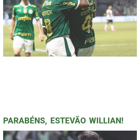
Palmeiras vence novamente nos acréscimos,
com gols de Rony e Estevão, que se derrete
pela cria da academia. Com gols no segundo
tempo, o Verdão tomou um gol do Botafogo
SP e adquiriu vantagem para o jogo de volta,
que acontecerá dia 23 de maio em Ribeirão
Preto. Estevão é o novo xodó do torcedor […]
PARABÉNS, ESTEVÃO WILLIAN!