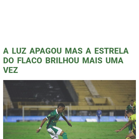
domingo de Páscoa com gosto chocolate
amargo, eu não gosto muito desse tipo de
chocolate, por isso fiz a analogia, mas foi
uma derrota com gostinho amargo mesmo.
Romulo Otero, com seus 1,65m, marcou de
cabeça […]
A LUZ APAGOU MAS A ESTRELA
DO FLACO BRILHOU MAIS UMA
VEZ