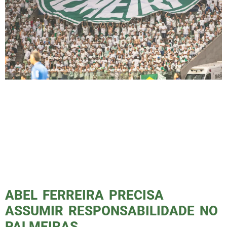
Às 21h35, o Palmeiras entra em campo na
Neo Química Arena, e o coração da nação
palmeirense pulsa sem parar! Vamos enfrentar
o Corinthians em mais um capítulo épico da
nossa intensa rivalidade. Mesmo sem a nossa
torcida nas arquibancadas, a força do Verdão
estará presente em cada grito, em cada
vibração, em cada palmeirense […]
ABEL FERREIRA PRECISA
ASSUMIR RESPONSABILIDADE NO
PALMEIRAS