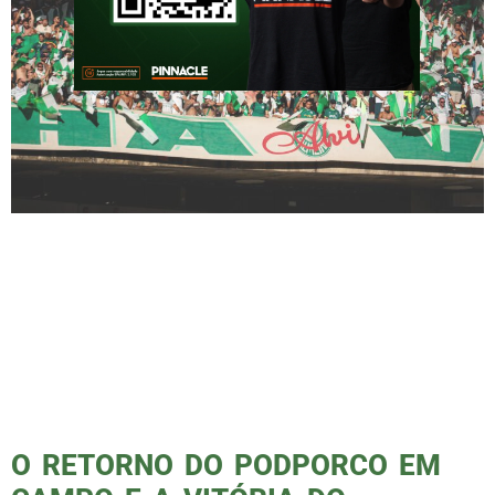
Caro leitor, convido-o a uma reflexão profunda
sobre o cenário atual do nosso futebol. Não
estou aqui para discutir a partida do
Palmeiras ou do São Paulo na Supercopa,
mas sim para explorar uma mudança que
ocorreu de forma abrupta e que merece nossa
atenção neste espaço do PODPORCO EM
CAMPO. É de conhecimento geral, […]
O RETORNO DO PODPORCO EM