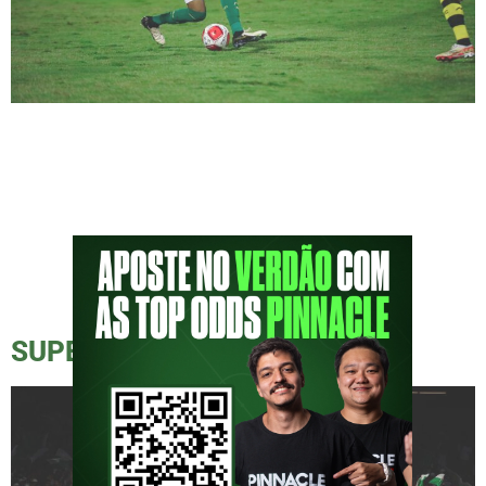
Palmeiras venceu o São Bernardo com um
gol, mais uma vez, de José Manuel Alberto
López, el Flaco López, na fria noite em São
Bernardo do Campo, no ABC Paulista. Estádio
raiz, que, como qualquer estádio raiz, teve
paralização do jogo por conta de um refletor
do estádio Primeiro de Maio ficar sem luz,
por […]
SUPERCOPA DO MEIO A MEIO