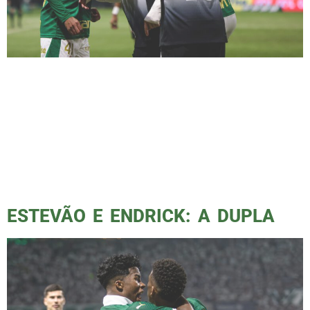
Com dois gols (Raphael Veiga e Victor Reis),
o Palmeiras vence seu rival mais uma vez e
afunda seu principal adversário na zona de
rebaixamento. Essa vitória ocorreu pela 13ª
rodada do Campeonato Brasileiro e, como de
costume, o Podporco estava no campo para
contar a história. Tive alguns problemas
pessoais e não pude fotografar […]
ESTEVÃO E ENDRICK: A DUPLA