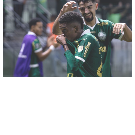
Hoje é o aniversário do Messinho, Estevão
Willian Almeida de Oliveira Gonçalves, e em
sua homenagem venho aqui deixar o
Podporco em Campo. Já se completam quase
duas semanas desde que o menino Estevão
guardou seu primeiro gol no profissional, pela
Libertadores. Mas isso não é problema, pois
ele está completando seus 17 anos de […]