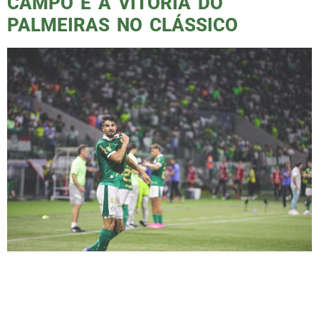
CAMPO E A VITÓRIA DO
PALMEIRAS NO CLÁSSICO
O Palmeiras saiu vitorioso do clássico contra
o Santos, marcando 2 x 1 com gols de
Raphael Veiga, Flaco Lopez, e Otero para o
peixe. No entanto, o jogo não foi o único