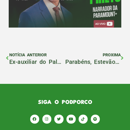
NOTÍCIA ANTERIOR
PROXIMA
Ex-auxiliar do Palmeiras, Paulo Turra contará vivências no PodPorco #133
Parabéns, Estevão Willian!
SIGA O PODPORCO