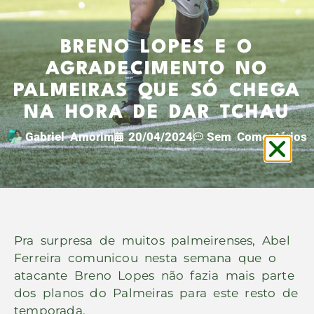
BRENO LOPES E O
AGRADECIMENTO NO
PALMEIRAS QUE SÓ CHEGA
NA HORA DE DAR TCHAU
Gabriel Amorim
20/04/2024
Sem Comentários
Pra surpresa de muitos palmeirenses, Abel
Ferreira comunicou nesta semana que o
atacante Breno Lopes não fazia mais parte
dos planos do Palmeiras para este resto de
temporada.