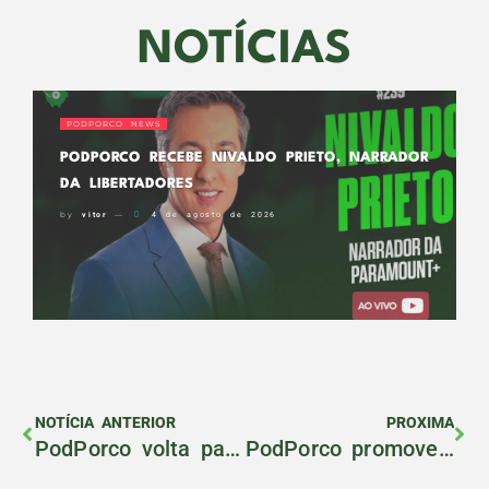
NOTÍCIAS
PODPORCO NEWS
PODPORCO RECEBE NIVALDO PRIETO, NARRADOR
DA LIBERTADORES
by
vitor
4 de agosto de 2026
NOTÍCIA ANTERIOR
PROXIMA
PodPorco volta para BH com a Fan Cast 2.0
PodPorco promoverá especial de dia dos pais com Bruno e Stella Vicari