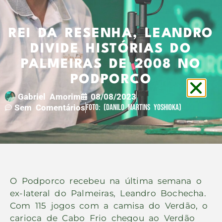
REI DA RESENHA, LEANDRO
DIVIDE HISTÓRIAS DO
PALMEIRAS DE 2008 NO
PODPORCO
Gabriel Amorim
08/08/2023
Sem Comentários
Foto: (Danilo Martins Yoshioka)
O Podporco recebeu na última semana o
ex-lateral do Palmeiras, Leandro Bochecha.
Com 115 jogos com a camisa do Verdão, o
carioca de Cabo Frio chegou ao Verdão